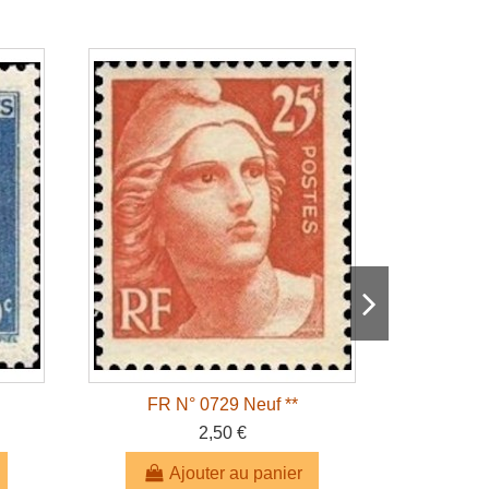
FR N° 0729 Neuf **
FR 
2,50 €
Ajouter au panier
A