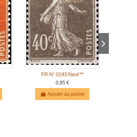
FR N° 0193 Neuf **
FR 
0,95 €
Ajouter au panier
A