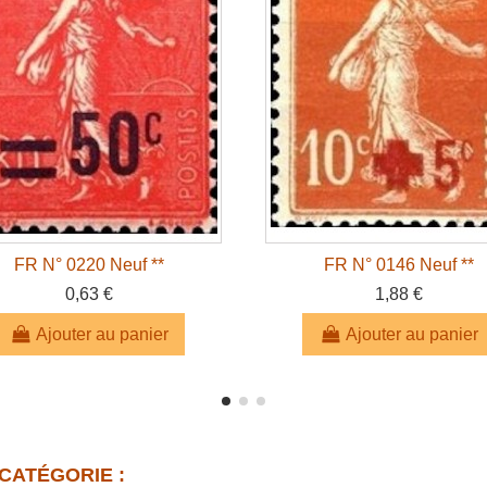
FR N° 0220 Neuf **
FR N° 0146 Neuf **
0,63 €
1,88 €
Ajouter au panier
Ajouter au panier
CATÉGORIE :