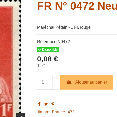
FR N° 0472 Neu
Maréchal Pétain - 1 Fr. rouge
Référence
N0472
Disponible
0,08 €
TTC
Ajouter au panier
timbre
France
472