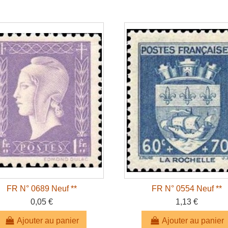
FR N° 0689 Neuf **
FR N° 0554 Neuf **
0,05 €
1,13 €
Ajouter au panier
Ajouter au panier