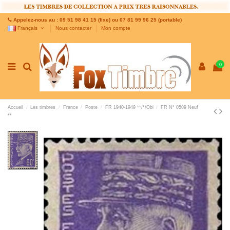
Appelez-nous au : 09 51 98 41 15 (fixe) ou 07 81 99 96 25 (portable)
Français
Nous contacter
Mon compte
0
Accueil
Les timbres
France
Poste
FR 1940-1949 **/*/Obl
FR N° 0509 Neuf
**