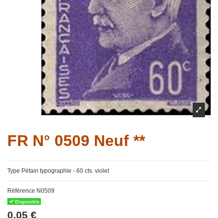
FR N° 0509 Neuf **
Type Pétain typographie - 60 cts. violet
Référence
N0509
Disponible
0,05 €