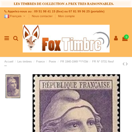
Appelez-nous au : 09 51 98 41 15 (fixe) ou 07 81 99 96 25 (portable)
Français
Nous contacter
Mon compte
0
Accueil
Les timbres
France
Poste
FR 1940-1949 **/*/Obl
FR N° 0731 Neuf
**