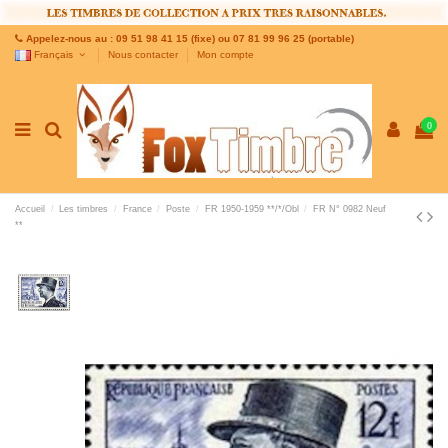
Appelez-nous au : 09 51 98 41 15 (fixe) ou 07 81 99 96 25 (portable)
Français
Nous contacter
Mon compte
0
Accueil
Les timbres
France
Poste
FR 1950-1959 **/*/Obl
FR N° 0982 Neuf
**