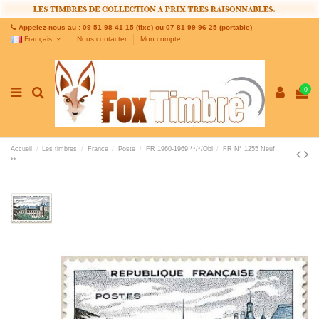
Appelez-nous au : 09 51 98 41 15 (fixe) ou 07 81 99 96 25 (portable)
Français
Nous contacter
Mon compte
0
Accueil
Les timbres
France
Poste
FR 1960-1969 **/*/Obl
FR N° 1255 Neuf
**