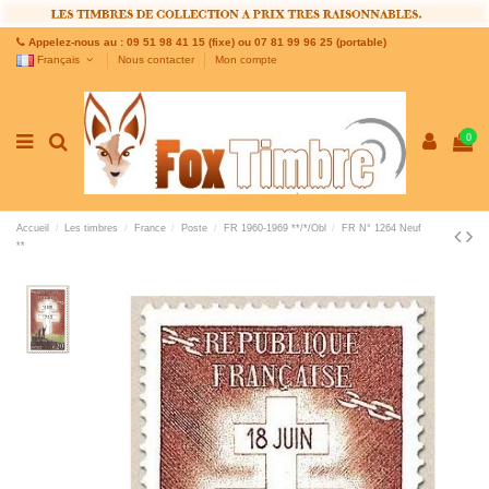
Appelez-nous au : 09 51 98 41 15 (fixe) ou 07 81 99 96 25 (portable)
Français
Nous contacter
Mon compte
0
Accueil
Les timbres
France
Poste
FR 1960-1969 **/*/Obl
FR N° 1264 Neuf
**