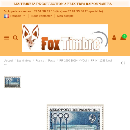
Appelez-nous au : 09 51 98 41 15 (fixe) ou 07 81 99 96 25 (portable)
Français
Nous contacter
Mon compte
0
Accueil
Les timbres
France
Poste
FR 1960-1969 **/*/Obl
FR N° 1283 Neuf
**