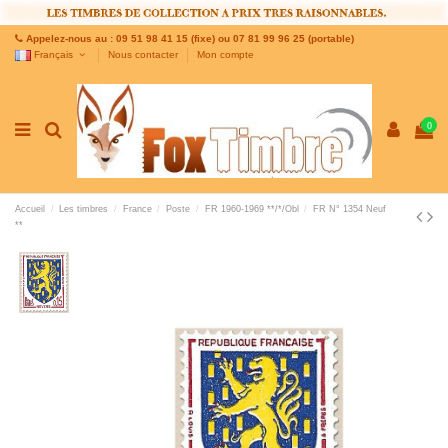
Appelez-nous au : 09 51 98 41 15 (fixe) ou 07 81 99 96 25 (portable)
Français
Nous contacter
Mon compte
0
Accueil
Les timbres
France
Poste
FR 1960-1969 **/*/Obl
FR N° 1354 Neuf
**