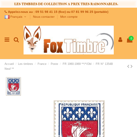
Appelez-nous au : 09 51 98 41 15 (fixe) ou 07 81 99 96 25 (portable)
Français
Nous contacter
Mon compte
0
Accueil
Les timbres
France
Poste
FR 1960-1969 **/*/Obl
FR N° 1354B
Neuf **