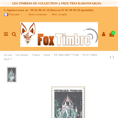
Appelez-nous au : 09 51 98 41 15 (fixe) ou 07 81 99 96 25 (portable)
Français
Nous contacter
Mon compte
0
Accueil
Les timbres
France
Poste
FR 1960-1969 **/*/Obl
FR N° 1392A
Neuf **