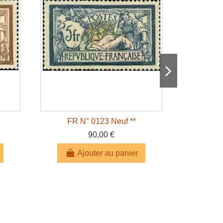
FR N° 0123 Neuf **
FR 
90,00 €
Ajouter au panier
A