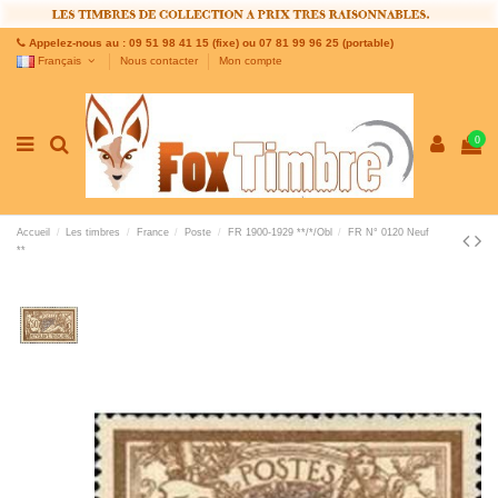
Appelez-nous au : 09 51 98 41 15 (fixe) ou 07 81 99 96 25 (portable)
Français
Nous contacter
Mon compte
0
Accueil
Les timbres
France
Poste
FR 1900-1929 **/*/Obl
FR N° 0120 Neuf
**