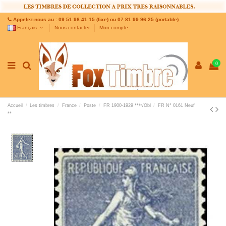
Appelez-nous au : 09 51 98 41 15 (fixe) ou 07 81 99 96 25 (portable)
Français
Nous contacter
Mon compte
0
Accueil
Les timbres
France
Poste
FR 1900-1929 **/*/Obl
FR N° 0161 Neuf
**