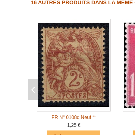
16 AUTRES PRODUITS DANS LA MÊME 
FR N° 0108d Neuf **
1,25 €