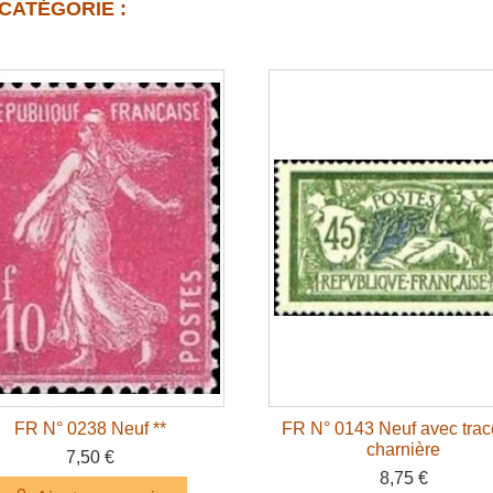
CATÉGORIE :
FR N° 0238 Neuf **
FR N° 0143 Neuf avec trac
charnière
7,50 €
8,75 €