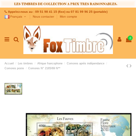
Appelez-nous au : 09 51 98 41 15 (fixe) ou 07 81 99 96 25 (portable)
Français
Nous contacter
Mon compte
0
Accueil
Les timbres
Afrique francophone
Comores après indépendance
Comores poste
Comores N° 2165/69 N**