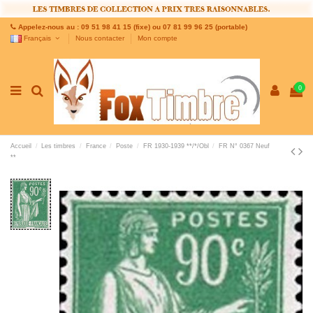
Appelez-nous au : 09 51 98 41 15 (fixe) ou 07 81 99 96 25 (portable)
Français
Nous contacter
Mon compte
0
Accueil
Les timbres
France
Poste
FR 1930-1939 **/*/Obl
FR N° 0367 Neuf
**