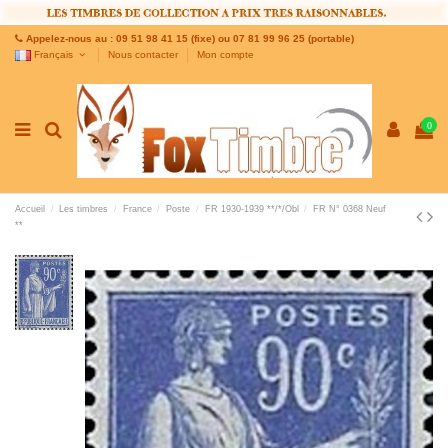
Appelez-nous au : 09 51 98 41 15 (fixe) ou 07 81 99 96 25 (portable)
Français
Nous contacter
Mon compte
0
Accueil
Les timbres
France
Poste
FR 1930-1939 **/*/Obl
FR N° 0368 Neuf
**