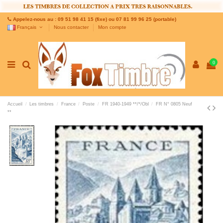
Appelez-nous au : 09 51 98 41 15 (fixe) ou 07 81 99 96 25 (portable)
Français
Nous contacter
Mon compte
0
Accueil
Les timbres
France
Poste
FR 1940-1949 **/*/Obl
FR N° 0805 Neuf
**