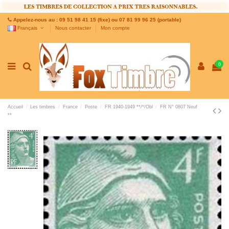
Appelez-nous au : 09 51 98 41 15 (fixe) ou 07 81 99 96 25 (portable)
Français
Nous contacter
Mon compte
0
Accueil
Les timbres
France
Poste
FR 1940-1949 **/*/Obl
FR N° 0807 Neuf
**