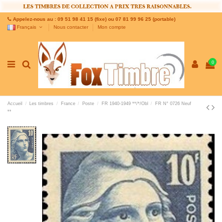
Appelez-nous au : 09 51 98 41 15 (fixe) ou 07 81 99 96 25 (portable)
Français
Nous contacter
Mon compte
0
Accueil
Les timbres
France
Poste
FR 1940-1949 **/*/Obl
FR N° 0726 Neuf
**