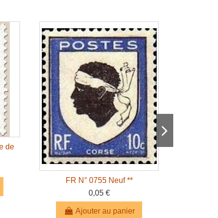
e de
FR N° 0755 Neuf **
F
0,05 €
Ajouter au panier
A