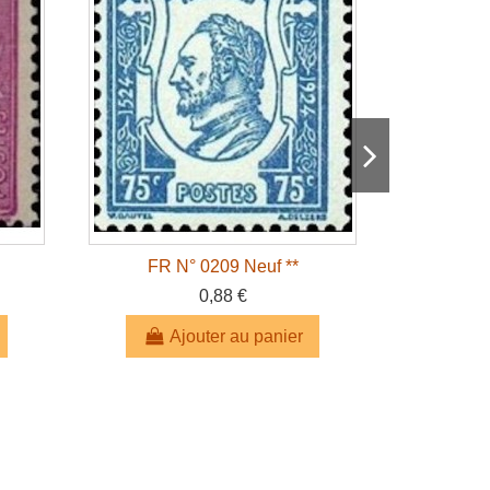
FR N° 0209 Neuf **
FR 
0,88 €
Ajouter au panier
A