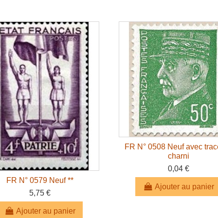
FR N° 0508 Neuf avec trac
charni
0,04 €
FR N° 0579 Neuf **
Ajouter au panier
5,75 €
Ajouter au panier