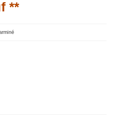
f **
carminé