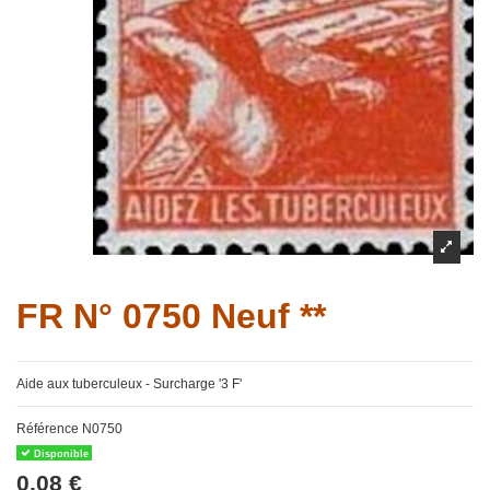
FR N° 0750 Neuf **
Aide aux tuberculeux - Surcharge '3 F'
Référence
N0750
Disponible
0,08 €