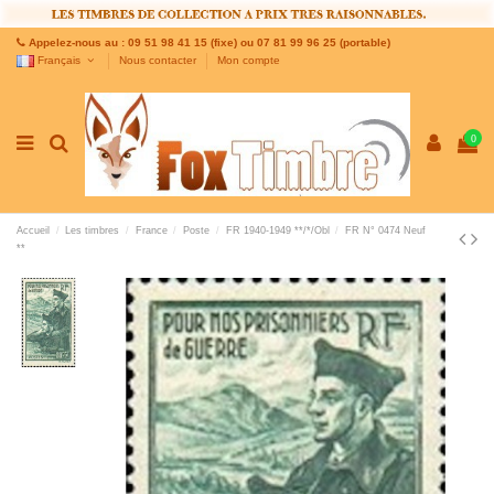
Appelez-nous au : 09 51 98 41 15 (fixe) ou 07 81 99 96 25 (portable)
Français
Nous contacter
Mon compte
0
Accueil
Les timbres
France
Poste
FR 1940-1949 **/*/Obl
FR N° 0474 Neuf
**