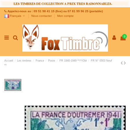
Appelez-nous au : 09 51 98 41 15 (fixe) ou 07 81 99 96 25 (portable)
Français
Nous contacter
Mon compte
0
Accueil
Les timbres
France
Poste
FR 1940-1949 **/*/Obl
FR N° 0503 Neuf
**