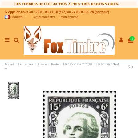
Appelez-nous au : 09 51 98 41 15 (fixe) ou 07 81 99 96 25 (portable)
Français
Nous contacter
Mon compte
0
Accueil
Les timbres
France
Poste
FR 1950-1959 **/*/Obl
FR N° 0871 Neuf
**