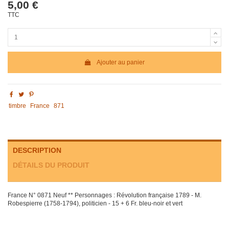
5,00 €
TTC
Ajouter au panier
timbre
France
871
DESCRIPTION
DÉTAILS DU PRODUIT
France N° 0871 Neuf ** Personnages : Révolution française 1789 - M.
Robespierre (1758-1794), politicien - 15 + 6 Fr. bleu-noir et vert