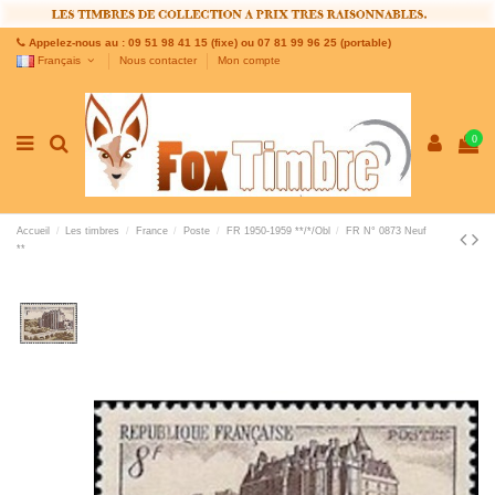
Appelez-nous au : 09 51 98 41 15 (fixe) ou 07 81 99 96 25 (portable)
Français
Nous contacter
Mon compte
0
Accueil
Les timbres
France
Poste
FR 1950-1959 **/*/Obl
FR N° 0873 Neuf
**