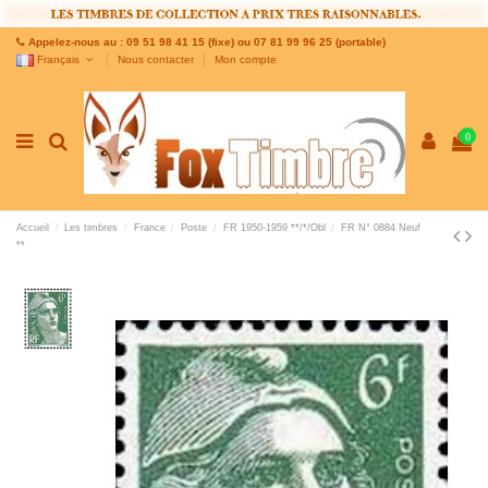
Appelez-nous au : 09 51 98 41 15 (fixe) ou 07 81 99 96 25 (portable)
Français
Nous contacter
Mon compte
0
Accueil
Les timbres
France
Poste
FR 1950-1959 **/*/Obl
FR N° 0884 Neuf
**