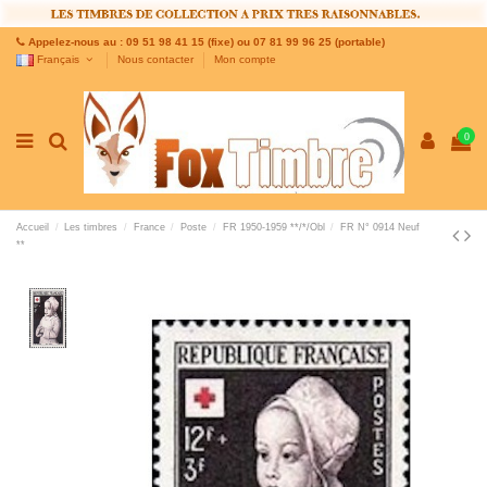
Appelez-nous au : 09 51 98 41 15 (fixe) ou 07 81 99 96 25 (portable)
Français
Nous contacter
Mon compte
0
Accueil
Les timbres
France
Poste
FR 1950-1959 **/*/Obl
FR N° 0914 Neuf
**