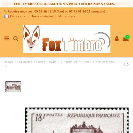
Appelez-nous au : 09 51 98 41 15 (fixe) ou 07 81 99 96 25 (portable)
Français
Nous contacter
Mon compte
0
Accueil
Les timbres
France
Poste
FR 1950-1959 **/*/Obl
FR N° 0939 Neuf
**