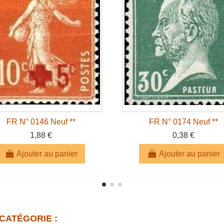
FR N° 0146 Neuf **
FR N° 0174 Neuf **
1,88 €
0,38 €
Ajouter au panier
Ajouter au panier
CATÉGORIE :