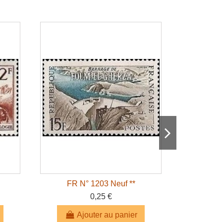
FR N° 1203 Neuf **
FR 
0,25 €
Ajouter au panier
A