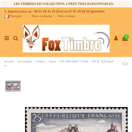
Appelez-nous au : 09 51 98 41 15 (fixe) ou 07 81 99 96 25 (portable)
Français
Nous contacter
Mon compte
0
Accueil
Les timbres
France
Poste
FR 1950-1959 **/*/Obl
FR N° 1128 Neuf
**