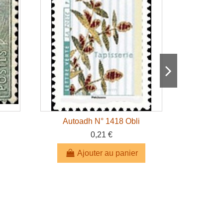
Autoadh N° 1418 Obli
FR 
0,21 €
Ajouter au panier
A