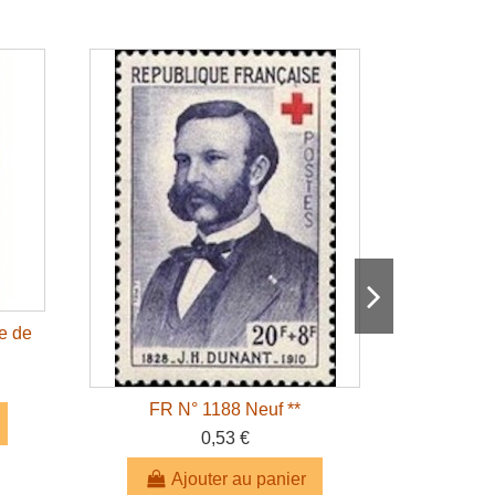
e de
FR N° 1188 Neuf **
FR 
0,53 €
Ajouter au panier
A