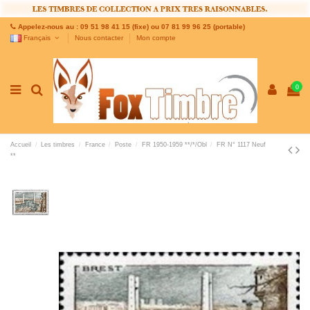
Appelez-nous au : 09 51 98 41 15 (fixe) ou 07 81 99 96 25 (portable)
Français
Nous contacter
Mon compte
0
Accueil
Les timbres
France
Poste
FR 1950-1959 **/*/Obl
FR N° 1117 Neuf
**