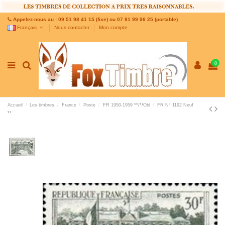
Appelez-nous au : 09 51 98 41 15 (fixe) ou 07 81 99 96 25 (portable)
Français
Nous contacter
Mon compte
0
Accueil
Les timbres
France
Poste
FR 1950-1959 **/*/Obl
FR N° 1192 Neuf
**