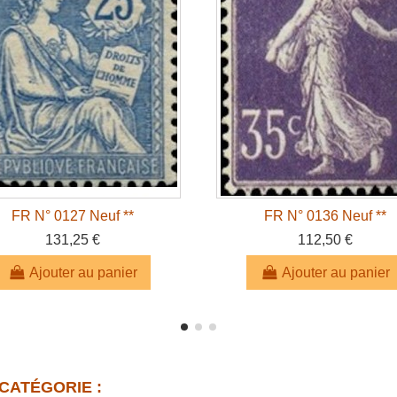
FR N° 0127 Neuf **
FR N° 0136 Neuf **
131,25 €
112,50 €
Ajouter au panier
Ajouter au panier
CATÉGORIE :