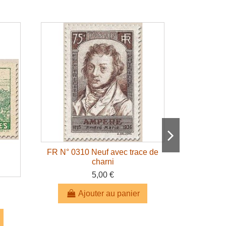
FR N° 0310 Neuf avec trace de
charni
5,00 €
FR 
Ajouter au panier
A