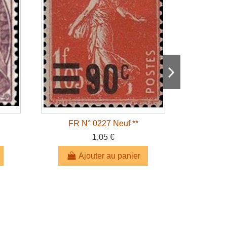
FR N° 0227 Neuf **
FR 
1,05 €
Ajouter au panier
A