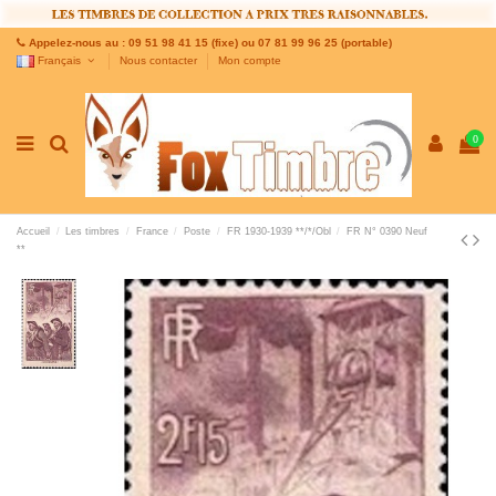
Appelez-nous au : 09 51 98 41 15 (fixe) ou 07 81 99 96 25 (portable)
Français
Nous contacter
Mon compte
0
Accueil
Les timbres
France
Poste
FR 1930-1939 **/*/Obl
FR N° 0390 Neuf
**