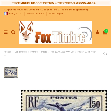
Appelez-nous au : 09 51 98 41 15 (fixe) ou 07 81 99 96 25 (portable)
Français
Nous contacter
Mon compte
0
Accueil
Les timbres
France
Poste
FR 1930-1939 **/*/Obl
FR N° 0334 Neuf
**