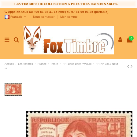
Appelez-nous au : 09 51 98 41 15 (fixe) ou 07 81 99 96 25 (portable)
Français
Nous contacter
Mon compte
0
Accueil
Les timbres
France
Poste
FR 1930-1939 **/*/Obl
FR N° 0341 Neuf
**