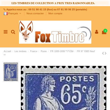
Appelez-nous au : 09 51 98 41 15 (fixe) ou 07 81 99 96 25 (portable)
Français
Nous contacter
Mon compte
0
Accueil
Les timbres
France
Poste
FR 1930-1939 **/*/Obl
FR N° 0365 Neuf
**