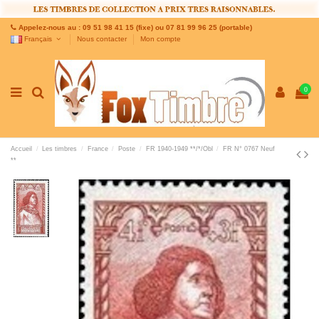
Appelez-nous au : 09 51 98 41 15 (fixe) ou 07 81 99 96 25 (portable)
Français
Nous contacter
Mon compte
0
Accueil
Les timbres
France
Poste
FR 1940-1949 **/*/Obl
FR N° 0767 Neuf
**