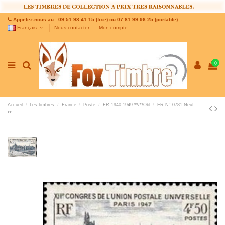
Appelez-nous au : 09 51 98 41 15 (fixe) ou 07 81 99 96 25 (portable)
Français
Nous contacter
Mon compte
0
Accueil
Les timbres
France
Poste
FR 1940-1949 **/*/Obl
FR N° 0781 Neuf
**