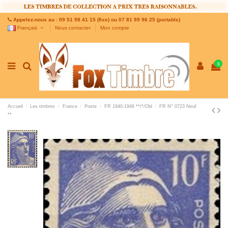
Appelez-nous au : 09 51 98 41 15 (fixe) ou 07 81 99 96 25 (portable)
Français
Nous contacter
Mon compte
0
Accueil
Les timbres
France
Poste
FR 1940-1949 **/*/Obl
FR N° 0723 Neuf
**