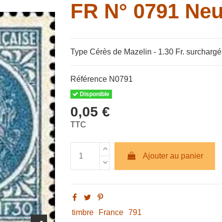
FR N° 0791 Neu
Type Cérès de Mazelin - 1.30 Fr. surchargé
Référence
N0791
Disponible
0,05 €
TTC
Ajouter au panier
timbre
France
791