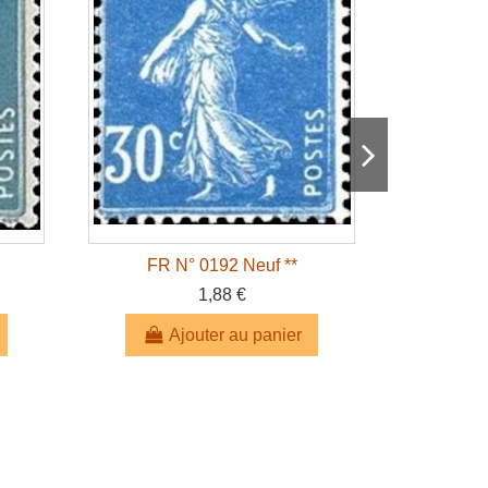
FR N° 0192 Neuf **
FR 
1,88 €
Ajouter au panier
A