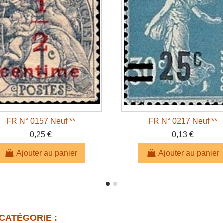
FR N° 0157 Neuf **
FR N° 0217 Neuf **
0,25 €
0,13 €
Ajouter au panier
Ajouter au panier
CATÉGORIE :