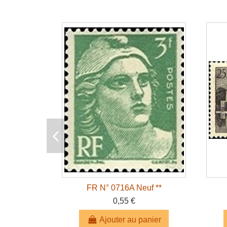
FR N° 0716A Neuf **
0,55 €
Ajouter au panier