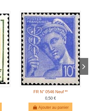
FR N° 0546 Neuf **
FR 
0,50 €
Ajouter au panier
A