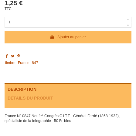
1,25 €
TTC
Ajouter au panier
timbre
France
847
DESCRIPTION
DÉTAILS DU PRODUIT
France N° 0847 Neuf ** Congrès C.I.T.T. : Général Ferrié (1868-1932),
spécialiste de la télégraphie - 50 Fr. bleu