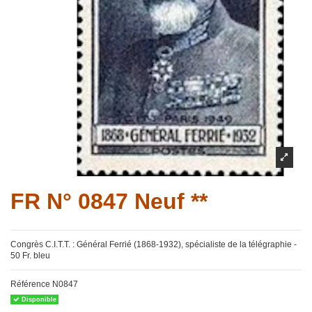
FR N° 0847 Neuf **
Congrès C.I.T.T. : Général Ferrié (1868-1932), spécialiste de la télégraphie -
50 Fr. bleu
Référence
N0847
Disponible