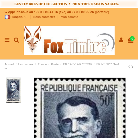
Appelez-nous au : 09 51 98 41 15 (fixe) ou 07 81 99 96 25 (portable)
Français
Nous contacter
Mon compte
0
Accueil
Les timbres
France
Poste
FR 1940-1949 **/*/Obl
FR N° 0847 Neuf
**