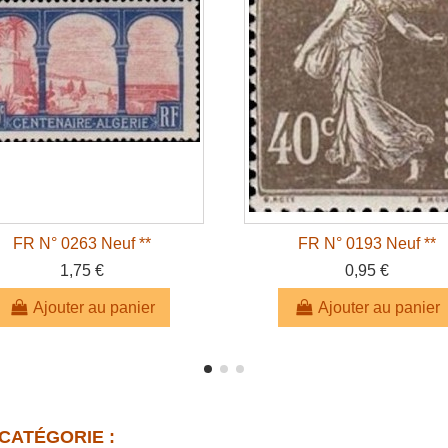
FR N° 0263 Neuf **
FR N° 0193 Neuf **
1,75 €
0,95 €
Ajouter au panier
Ajouter au panier
CATÉGORIE :