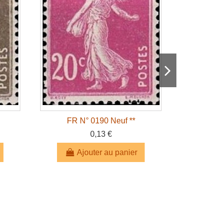
FR N° 0190 Neuf **
FR 
0,13 €
Ajouter au panier
A