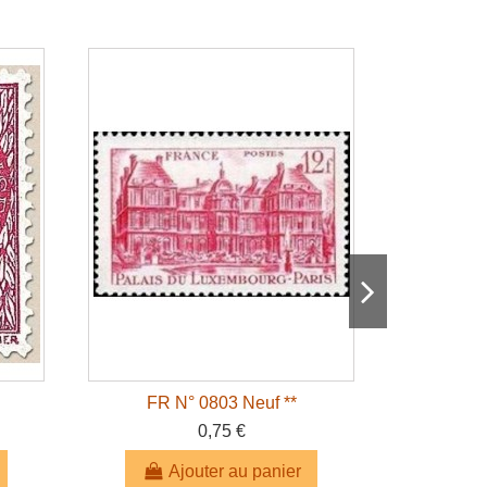
FR N° 0803 Neuf **
F
0,75 €
Ajouter au panier
A