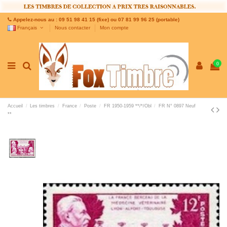
Appelez-nous au : 09 51 98 41 15 (fixe) ou 07 81 99 96 25 (portable)
Français
Nous contacter
Mon compte
0
Accueil
Les timbres
France
Poste
FR 1950-1959 **/*/Obl
FR N° 0897 Neuf
**