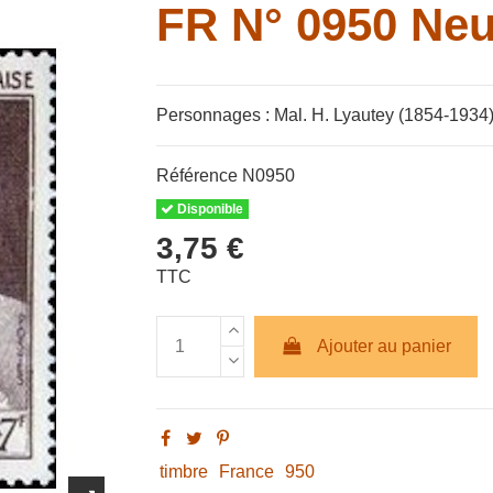
FR N° 0950 Neu
Personnages : Mal. H. Lyautey (1854-1934), m
Référence
N0950
Disponible
3,75 €
TTC
Ajouter au panier
timbre
France
950