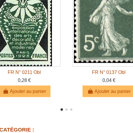
FR N° 0211 Obl
FR N° 0137 Obl
0,28 €
0,04 €
Ajouter au panier
Ajouter au panier
CATÉGORIE :