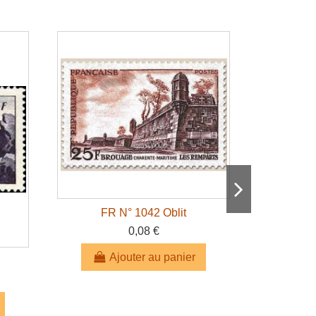
FR N° 1042 Oblit
0,08 €
Ajouter au panier
FR 
A