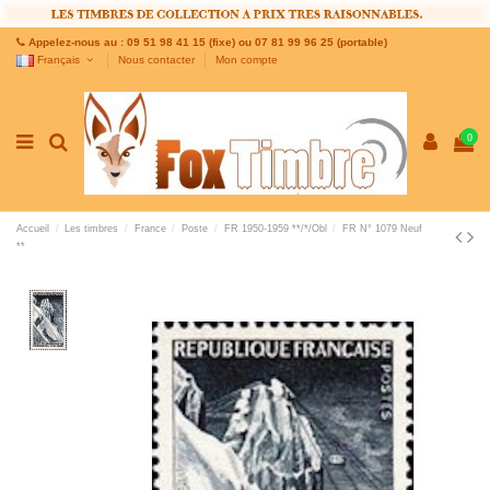
Appelez-nous au : 09 51 98 41 15 (fixe) ou 07 81 99 96 25 (portable)
Français
Nous contacter
Mon compte
0
Accueil
Les timbres
France
Poste
FR 1950-1959 **/*/Obl
FR N° 1079 Neuf
**